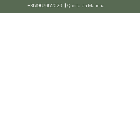
+351967652020
||
Quinta da Marinha
MAGISCHE MOMENTE IM POSIDO CASINO ENTD
Novembro 4, 2025
/
admin
/
0 comment
Magische Momente im Posido Casino: Entdecke den 
Deposit Bonus So funktioniert es Beliebte Spiele i
Online-Casinos etabliert, das mit einer Vielzahl von S
Read more