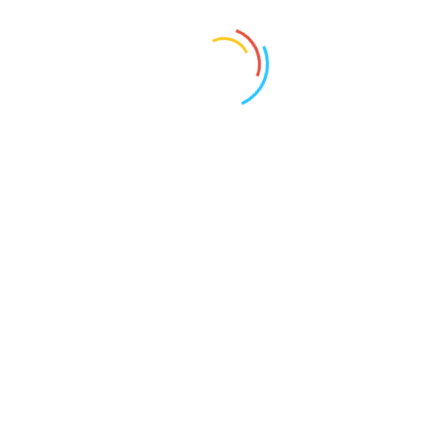
de
Morada:
-
Quinta da Marinha, Centro Hípico
Casa 25
@2023 Ponei Aventura. Todos os direitos reservados