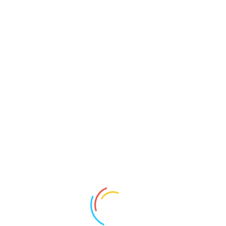
nt, Pragmatic Play, Evolution
und E-Mail
nutzbar
Megaslot-Neukunden
e Support machen den Einstieg sehr einfach.
ot?
nd ist lizenziert durch die MGA, was hohe Sicherheit garantier
op- und Mobilgeräte.
en; E-Wallets sind am schnellsten.
i für Neukunden an.