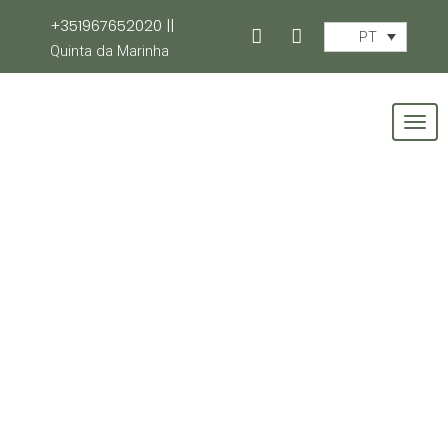
+351967652020
||
Vavada Casino
PT
Quinta da Marinha
Fevereiro 25, 2023
/
admin
/
0 comment
To
nav
Играй в Вавада зеркало и
выигрывай уже сейчас
Не упусти шанс увеличить свои выигрыши!
Вавада
предлагает уникальную возможность наслаждаться
любимыми играми без ограничений. С помощью
зеркала
Вавада
ты сможешь подключиться к своему аккаунту и
получать доступ к всем играм в любое время и в любом